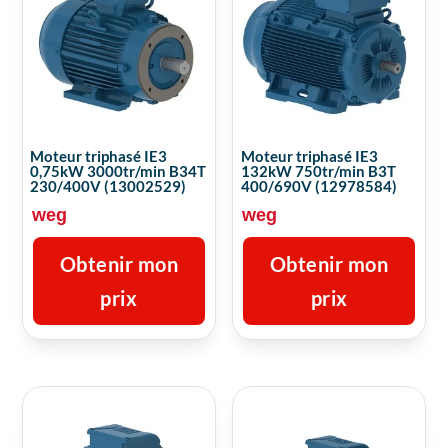
Moteur triphasé IE3
Moteur triphasé IE3
0,75kW 3000tr/min B34T
132kW 750tr/min B3T
230/400V (13002529)
400/690V (12978584)
weg
weg
Obtenir mon
Obtenir mon
prix
prix