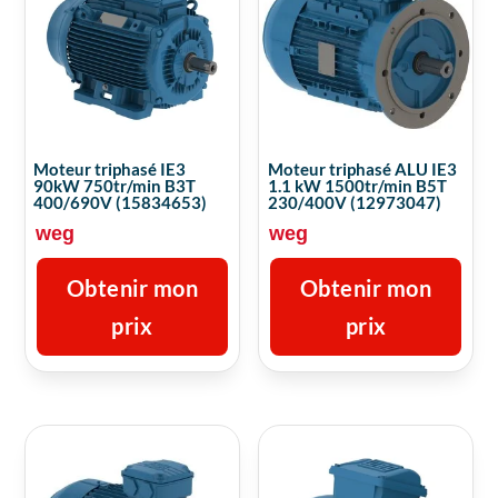
Moteur triphasé IE3
Moteur triphasé ALU IE3
90kW 750tr/min B3T
1.1 kW 1500tr/min B5T
400/690V (15834653)
230/400V (12973047)
weg
weg
Obtenir mon
Obtenir mon
prix
prix