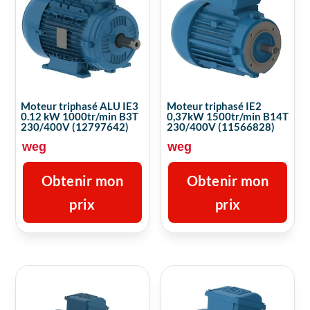
Moteur triphasé ALU IE3
Moteur triphasé IE2
0.12 kW 1000tr/min B3T
0,37kW 1500tr/min B14T
230/400V (12797642)
230/400V (11566828)
weg
weg
Obtenir mon
Obtenir mon
prix
prix