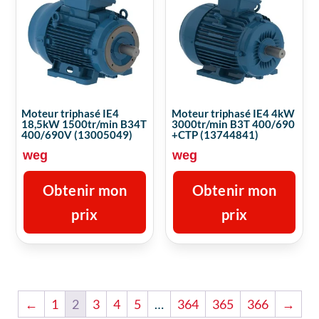
Moteur triphasé IE4
Moteur triphasé IE4 4kW
18,5kW 1500tr/min B34T
3000tr/min B3T 400/690
400/690V (13005049)
+CTP (13744841)
weg
weg
Obtenir mon
Obtenir mon
prix
prix
←
1
2
3
4
5
…
364
365
366
→