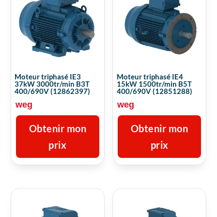
Moteur triphasé IE3
Moteur triphasé IE4
37kW 3000tr/min B3T
15kW 1500tr/min B5T
400/690V (12862397)
400/690V (12851288)
weg
weg
Obtenir mon
Obtenir mon
prix
prix