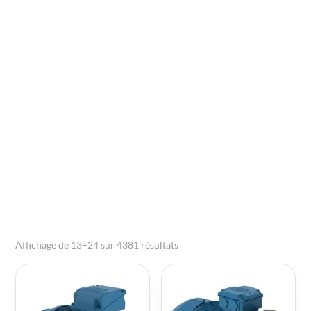
Adaptation facile à diverses applications
industrielles
Possibilité de fonctionnement en ambiance
difficile
Paramètres de sélection clés
Critères essentiels :
Puissance nominale adaptée à l'application
Vitesse de rotation requise (nombre de pôles)
Type d'alimentation (monophasée ou triphasée)
Mode de démarrage (direct, étoile-triangle,
variateur)
Classe d'efficacité énergétique (IE1, IE2, IE3, IE4)
Affichage de 13–24 sur 4381 résultats
Indice de protection IP et classe d'isolation