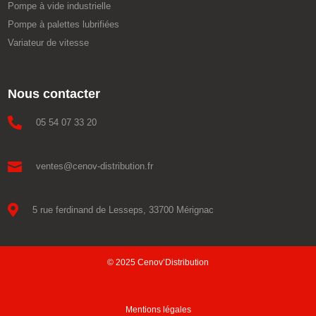
Pompe à vide industrielle
Pompe à palettes lubrifiées
Variateur de vitesse
Nous contacter

05 54 07 33 20

ventes@cenov-distribution.fr

5 rue ferdinand de Lesseps, 33700 Mérignac
© 2025 Cenov’Distribution
Mentions légales