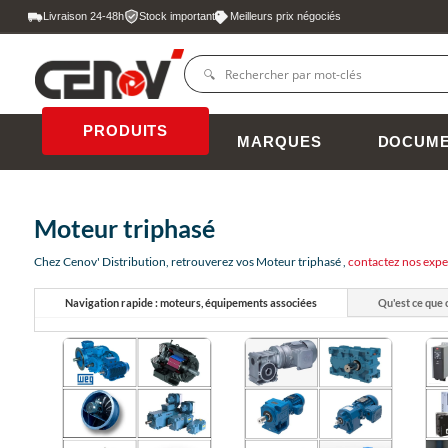
Livraison 24-48h
Stock important
Meilleurs prix négociés
PRODUITS
MARQUES
DOCUME
Moteur triphasé
Chez Cenov' Distribution, retrouverez vos Moteur triphasé ,
contactez nos expe
Navigation rapide : moteurs, équipements associées
Qu'est ce que c
