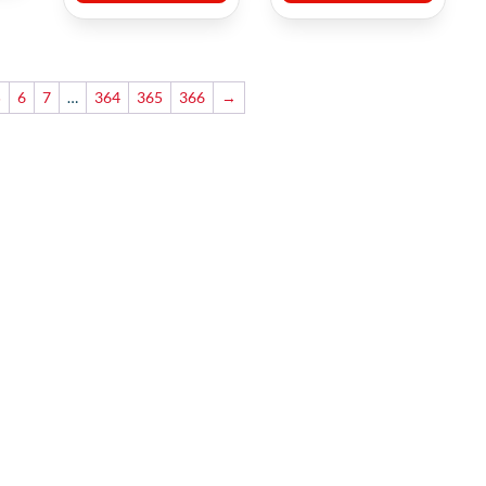
5
6
7
…
364
365
366
→