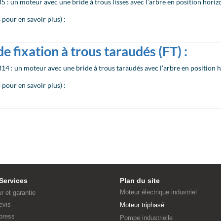
B5 : un moteur avec une bride à trous lisses avec l’arbre en position horiz
pour en savoir plus) :
e fixation à trous taraudés (FT) :
 B14 : un moteur avec une bride à trous taraudés avec l’arbre en position h
pour en savoir plus) :
Services
Plan du site
Moteur électrique industriel
ur et garantie
evis
Moteur triphasé
press
Pompe industrielle