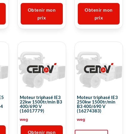
Obtenir mon
Obtenir mon
prix
prix
E5
Moteur triphasé IE3
Moteur triphasé IE3
22kw 1500tr/min B3
250kw 1500tr/min
14
400/690 V
B3 400/690 V
(16017779)
(16274383)
weg
weg
Obtenir mon