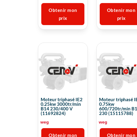
Obtenir mon
Obtenir mon
prix
prix
Moteur triphasé IE2
Moteur triphasé I
0.25kw 3000tr/min
0.75kw
B14 230/400 V
600/720tr/min B
(11692824)
230 (15115788)
weg
weg
Obtenir mon
Obtenir mon