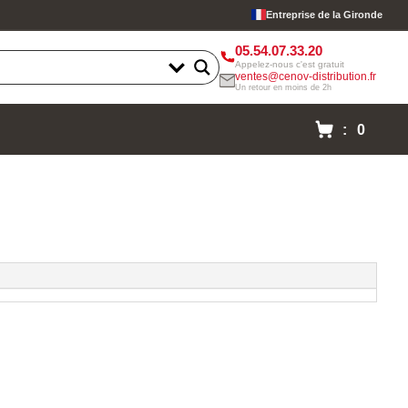
Entreprise de la Gironde
05.54.07.33.20
Appelez-nous c'est gratuit
ventes@cenov-distribution.fr
Un retour en moins de 2h
: 0