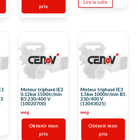
Lire la suite
prix
E1
Moteur triphasé IE2
Moteur triphasé IE3
0.12kw 1500tr/min
1.5kw 1000tr/min B5
B3
B3 230/400 V
230/400 V
)
(10020700)
(13043025)
weg
weg
Obtenir mon
Obtenir mon
prix
prix