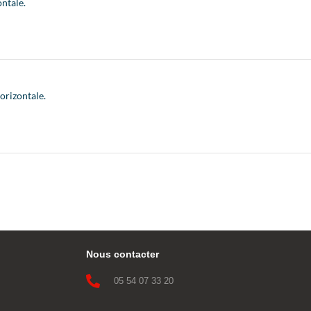
ontale.
orizontale.
Nous contacter

05 54 07 33 20