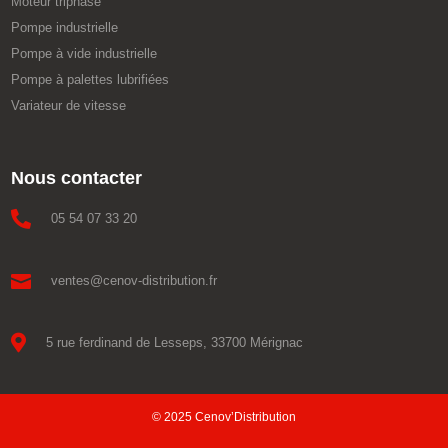
Moteur triphasé
Pompe industrielle
Pompe à vide industrielle
Pompe à palettes lubrifiées
Variateur de vitesse
Nous contacter

05 54 07 33 20

ventes@cenov-distribution.fr

5 rue ferdinand de Lesseps, 33700 Mérignac
© 2025 Cenov’Distribution