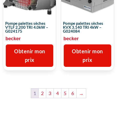
Pompe palettes sèches
Pompe palettes sèches
VTLF 2.200 TRI 4.0kW –
KVX 3.140 TRI 4kW –
G024175
G024084
becker
becker
Obtenir mon
Obtenir mon
prix
prix
1
2
3
4
5
6
→