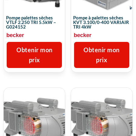
Pompe palettes sèches
Pompe à palettes sèches
VTLF 2.250 TRI 5.5kW –
KVT 3.100/0-400 VARIAIR
G024152
TRI 4kW
becker
becker
Obtenir mon
Obtenir mon
prix
prix