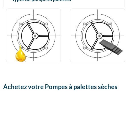


Achetez votre Pompes à palettes sèches