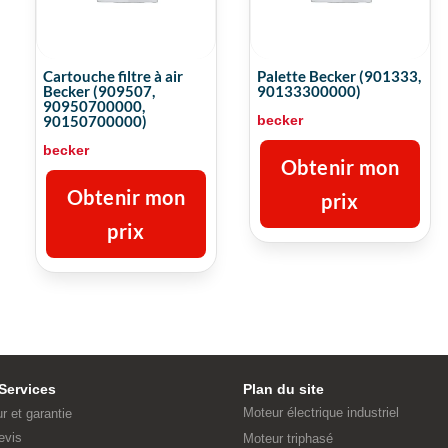
Cartouche filtre à air
Palette Becker (901333,
Becker (909507,
90133300000)
90950700000,
becker
90150700000)
becker
Obtenir mon
Obtenir mon
prix
prix
Services
Plan du site
Moteur électrique industriel
ur et garantie
evis
Moteur triphasé