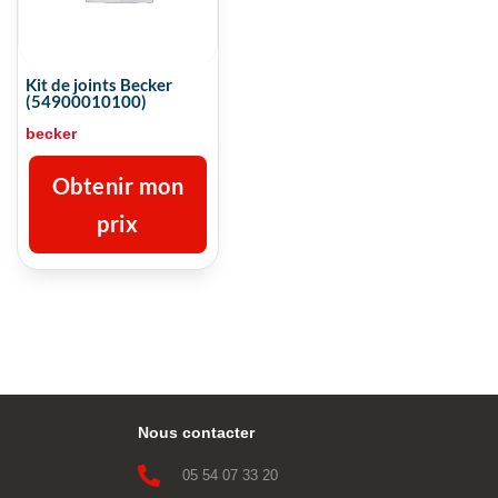
Kit de joints Becker
(54900010100)
becker
Obtenir mon
prix
Nous contacter

05 54 07 33 20