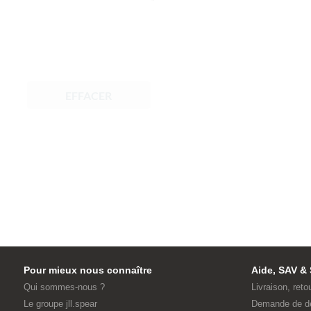
EFFACER
Pour mieux nous connaître
Aide, SAV & 
Qui sommes-nous ?
Livraison, reto
Le groupe jll.spear
Demande de d