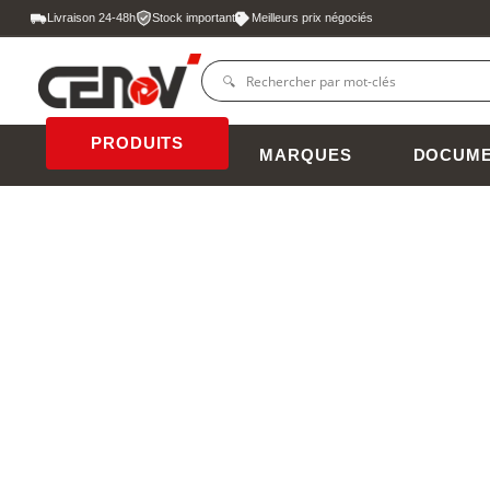
Livraison 24-48h
Stock important
Meilleurs prix négociés
PRODUITS
MARQUES
DOCUME