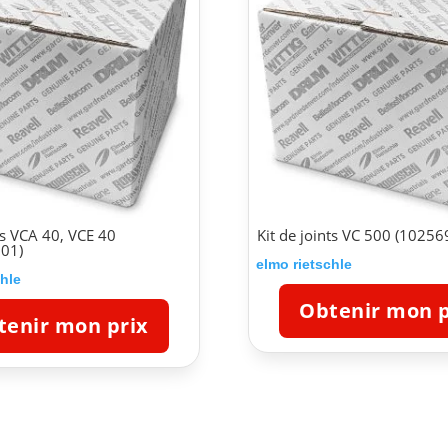
nts VCA 40, VCE 40
Kit de joints VC 500 (1025
01)
elmo rietschle
chle
Obtenir mon p
tenir mon prix