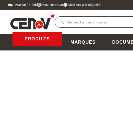
Livraison 24-48h
Stock important
Meilleurs prix négociés
PRODUITS
MARQUES
DOCUME