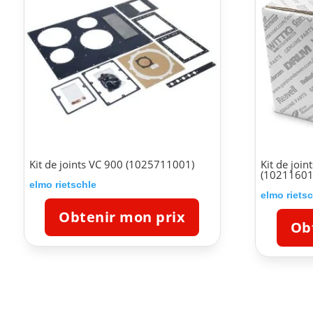
Kit de joints VC 900 (1025711001)
Kit de joi
(10211601
elmo rietschle
elmo riets
Obtenir mon prix
Ob