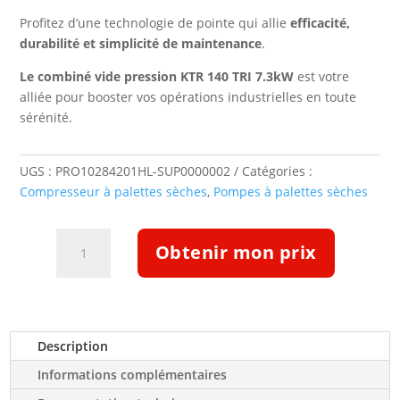
Profitez d’une technologie de pointe qui allie
efficacité,
durabilité et simplicité de maintenance
.
Le combiné vide pression KTR 140 TRI 7.3kW
est votre
alliée pour booster vos opérations industrielles en toute
sérénité.
UGS :
PRO10284201HL-SUP0000002
Catégories :
Compresseur à palettes sèches
,
Pompes à palettes sèches
quantité
Obtenir mon prix
de
Combiné
vide
pression
KTR
Description
140
Informations complémentaires
Triphasé