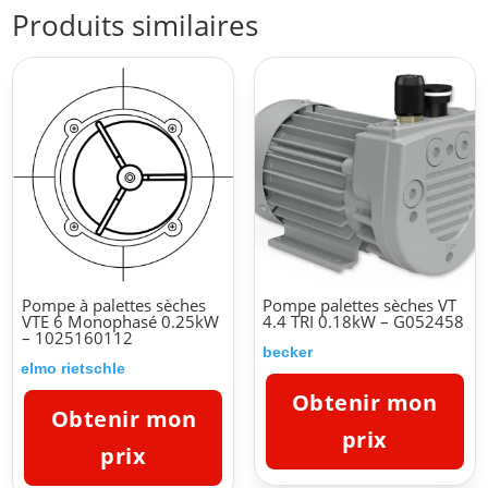
Produits similaires
Pompe à palettes sèches
Pompe palettes sèches VT
VTE 6 Monophasé 0.25kW
4.4 TRI 0.18kW – G052458
– 1025160112
becker
elmo rietschle
Obtenir mon
Obtenir mon
prix
prix