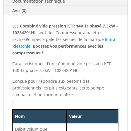
7.3kW
Documentation technique
-
Avis (0)
10284201HL
Les
Combiné vide pression KTR 140 Triphasé 7.3kW -
10284201HL
sont des Compresseur à palettes
sèchesPompes à palettes sèches de la marque
Elmo
Riestchle
.
Boostez vos performances avec les
compresseurs !
Caractéristiques d'une Combiné vide pression KTR
140 Triphasé 7.3kW - 10284201HL
Conçue pour répondre aux besoins des
professionnels les plus exigeants, cette pompe
compacte et performante offre :
<
Nom
Valeur
Débit volumique