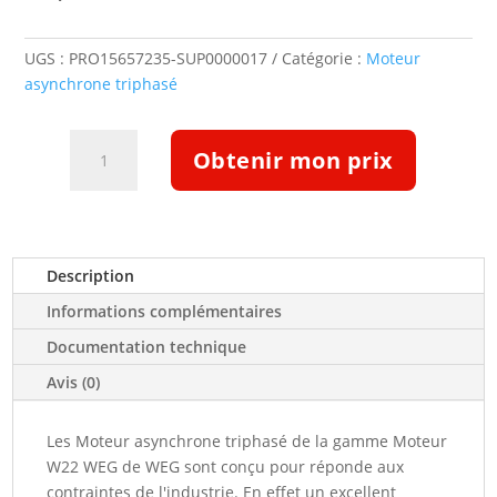
UGS :
PRO15657235-SUP0000017
Catégorie :
Moteur
asynchrone triphasé
quantité
Obtenir mon prix
de
Moteur
ATEX
IIB
T4
Description
B3
Informations complémentaires
15kw
400/690
Documentation technique
V
Avis (0)
1000tr/min
IE3
Les Moteur asynchrone triphasé de la gamme Moteur
180M/L
W22 WEG de WEG sont conçu pour réponde aux
W22Xdb-
contraintes de l'industrie. En effet un excellent