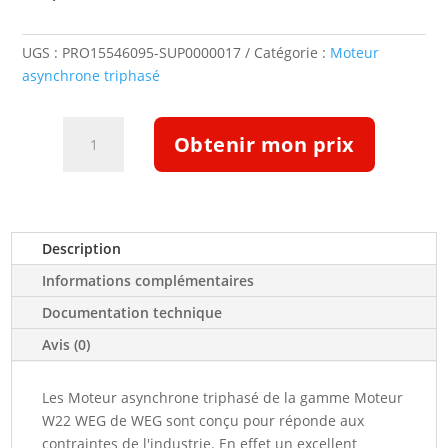
UGS :
PRO15546095-SUP0000017
Catégorie :
Moteur
asynchrone triphasé
quantité
Obtenir mon prix
de
Moteur
ATEX
IIB
T4
Description
B3
Informations complémentaires
15kw
400/690
Documentation technique
V
Avis (0)
1500tr/min
IE3
Les Moteur asynchrone triphasé de la gamme Moteur
160M/L
W22 WEG de WEG sont conçu pour réponde aux
W22Xdb-
contraintes de l'industrie. En effet un excellent