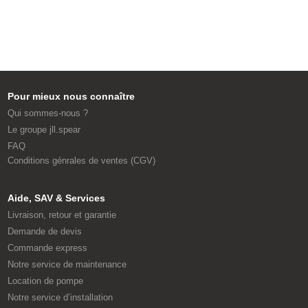
Pour mieux nous connaître
Qui sommes-nous ?
Le groupe jll.spear
FAQ
Conditions génrales de ventes (CGV)
Aide, SAV & Services
Livraison, retour et garantie
Demande de devis
Commande express
Notre service de maintenance
Location de pompe
Notre service d’installation