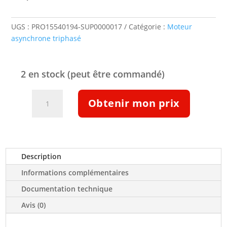
UGS :
PRO15540194-SUP0000017
Catégorie :
Moteur
asynchrone triphasé
2 en stock (peut être commandé)
quantité
Obtenir mon prix
de
Moteur
ATEX
IIB
T4
Description
B5
Informations complémentaires
1,1kw
230/400
Documentation technique
V
Avis (0)
3000tr/min
IE3