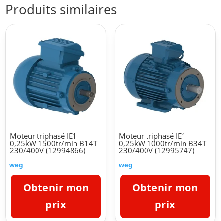
Produits similaires
Moteur triphasé IE1
Moteur triphasé IE1
0,25kW 1500tr/min B14T
0,25kW 1000tr/min B34T
230/400V (12994866)
230/400V (12995747)
weg
weg
Obtenir mon
Obtenir mon
prix
prix