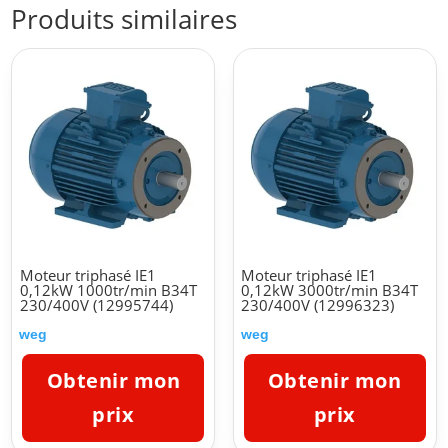
Produits similaires
Moteur triphasé IE1
Moteur triphasé IE1
0,12kW 1000tr/min B34T
0,12kW 3000tr/min B34T
230/400V (12995744)
230/400V (12996323)
weg
weg
Obtenir mon
Obtenir mon
prix
prix