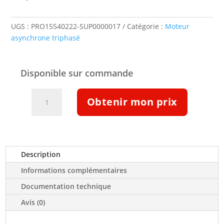
UGS :
PRO15540222-SUP0000017
Catégorie :
Moteur
asynchrone triphasé
Disponible sur commande
quantité
Obtenir mon prix
de
Moteur
ATEX
IIB
T4
Description
B5
Informations complémentaires
15kw
400/690
Documentation technique
V
Avis (0)
3000tr/min
IE3