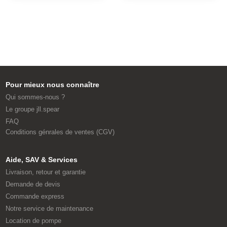
Pour mieux nous connaître
Qui sommes-nous ?
Le groupe jll.spear
FAQ
Conditions génrales de ventes (CGV)
Aide, SAV & Services
Livraison, retour et garantie
Demande de devis
Commande express
Notre service de maintenance
Location de pompe