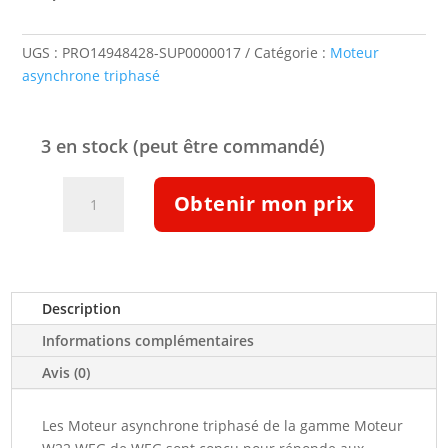
UGS :
PRO14948428-SUP0000017
Catégorie :
Moteur
asynchrone triphasé
3 en stock (peut être commandé)
quantité
Obtenir mon prix
de
Moteur
ATEX
IIB
T4
Description
n.c.
Informations complémentaires
n.c.kw
n.c.tr/min
Avis (0)
IE3
n.c.
Les Moteur asynchrone triphasé de la gamme Moteur
W22Xdb