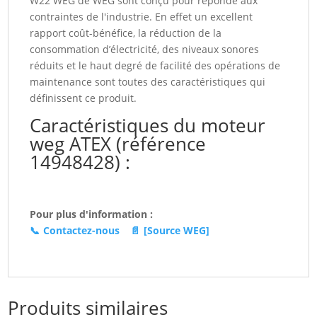
W22 WEG de WEG sont conçu pour réponde aux
(14948428)
contraintes de l'industrie. En effet un excellent
rapport coût-bénéfice, la réduction de la
consommation d’électricité, des niveaux sonores
réduits et le haut degré de facilité des opérations de
maintenance sont toutes des caractéristiques qui
définissent ce produit.
Caractéristiques du moteur
weg ATEX (référence
14948428) :
Pour plus d'information :
📞
Contactez-nous
📄
[Source WEG]
Produits similaires