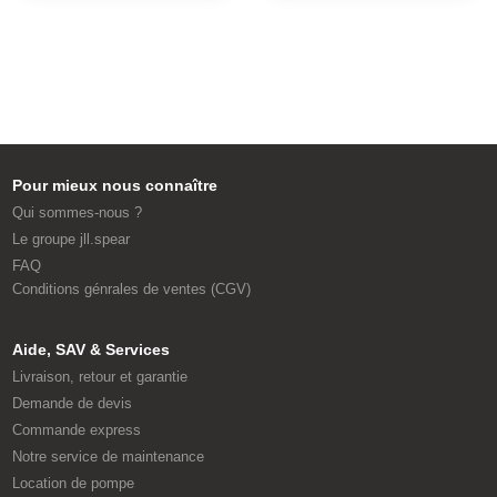
Pour mieux nous connaître
Qui sommes-nous ?
Le groupe jll.spear
FAQ
Conditions génrales de ventes (CGV)
Aide, SAV & Services
Livraison, retour et garantie
Demande de devis
Commande express
Notre service de maintenance
Location de pompe