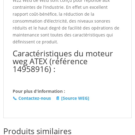
W22 WEG de WEG sont conçu pour réponde aux
(14958916)
contraintes de l'industrie. En effet un excellent
rapport coût-bénéfice, la réduction de la
consommation d’électricité, des niveaux sonores
réduits et le haut degré de facilité des opérations de
maintenance sont toutes des caractéristiques qui
définissent ce produit.
Caractéristiques du moteur
weg ATEX (référence
14958916) :
Pour plus d'information :
📞
Contactez-nous
📄
[Source WEG]
Produits similaires