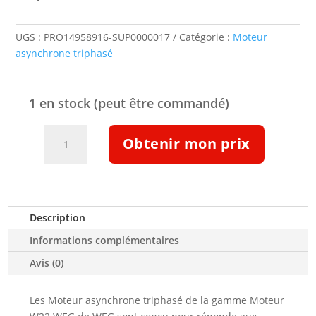
UGS :
PRO14958916-SUP0000017
Catégorie :
Moteur
asynchrone triphasé
1 en stock (peut être commandé)
quantité
Obtenir mon prix
de
Moteur
ATEX
IIB
T4
Description
n.c.
Informations complémentaires
n.c.kw
n.c.tr/min
Avis (0)
IE3
n.c.
Les Moteur asynchrone triphasé de la gamme Moteur
W22Xdb