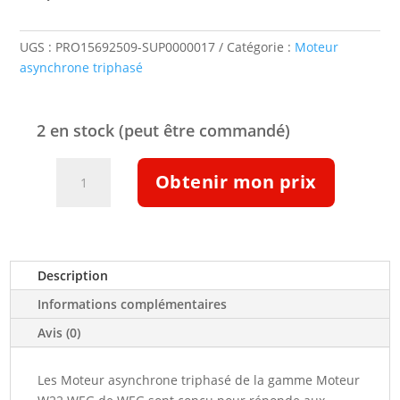
UGS :
PRO15692509-SUP0000017
Catégorie :
Moteur
asynchrone triphasé
2 en stock (peut être commandé)
quantité
Obtenir mon prix
de
Moteur
ATEX
IIB
T4
Description
n.c.
Informations complémentaires
n.c.kw
n.c.tr/min
Avis (0)
IE3
n.c.
Les Moteur asynchrone triphasé de la gamme Moteur
W22Xdb