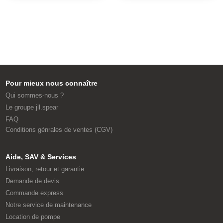
Pour mieux nous connaître
Qui sommes-nous ?
Le groupe jll.spear
FAQ
Conditions génrales de ventes (CGV)
Aide, SAV & Services
Livraison, retour et garantie
Demande de devis
Commande express
Notre service de maintenance
Location de pompe