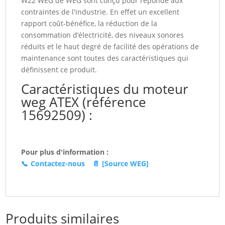
W22 WEG de WEG sont conçu pour réponde aux
(15692509)
contraintes de l'industrie. En effet un excellent
rapport coût-bénéfice, la réduction de la
consommation d’électricité, des niveaux sonores
réduits et le haut degré de facilité des opérations de
maintenance sont toutes des caractéristiques qui
définissent ce produit.
Caractéristiques du moteur
weg ATEX (référence
15692509) :
Pour plus d'information :
📞
Contactez-nous
📄
[Source WEG]
Produits similaires