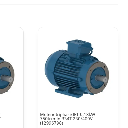
W
Moteur triphasé IE1 0,18kW
V
750tr/min B34T 230/400V
(12996798)