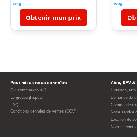
weg
weg
Obtenir mon prix
Ob
Pour mieux nous connaître
Aide, SAV & 
Qui sommes-nous ?
Livraison, reto
Le groupe jll.spear
Demande de d
FAQ
Commande ex
Conditions génrales de ventes (CGV)
Notre service
Location de p
Notre service d