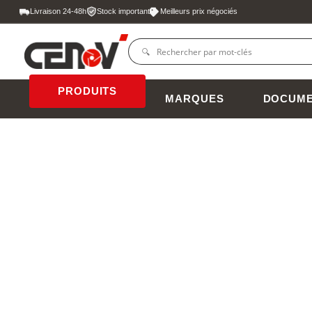
Livraison 24-48h
Stock important
Meilleurs prix négociés
PRODUITS
MARQUES
DOCUME