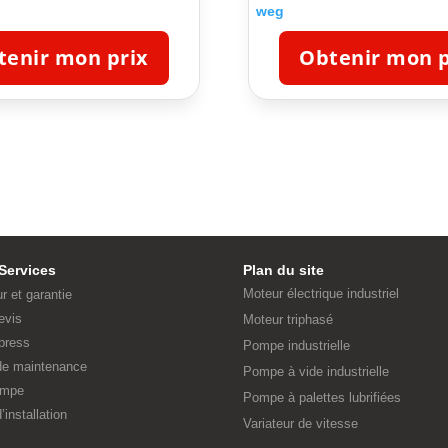
weg
tenir mon prix
Obtenir mon p
Services
Plan du site
Moteur électrique industriel
ur et garantie
evis
Moteur triphasé
press
Pompe industrielle
 de maintenance
Pompe à vide industrielle
ompe
Pompe à palettes lubrifiées
’installation
Variateur de vitesse