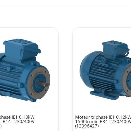
phasé IE1 0,18kW
Moteur triphasé IE1 0,12k
n B14T 230/400V
1500tr/min B34T 230/400
)
(12996427)