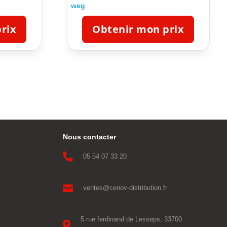
weg
rix
Obtenir mon prix
Nous contacter

05 54 07 33 20

ventes@cenov-distribution.fr
5 rue ferdinand de Lesseps, 33700
