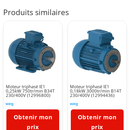
Produits similaires
Moteur triphasé IE1
Moteur triphasé IE1
0,25kW 750tr/min B34T
0,18kW 3000tr/min B14T
230/400V (12996800)
230/400V (12994436)
weg
weg
Obtenir mon
Obtenir mon
prix
prix