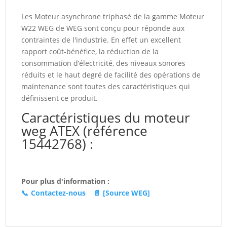
V
Les Moteur asynchrone triphasé de la gamme Moteur
1500tr/min
W22 WEG de WEG sont conçu pour réponde aux
IE3
contraintes de l'industrie. En effet un excellent
80
rapport coût-bénéfice, la réduction de la
W22Xec
consommation d’électricité, des niveaux sonores
(15442768)
réduits et le haut degré de facilité des opérations de
maintenance sont toutes des caractéristiques qui
définissent ce produit.
Caractéristiques du moteur
weg ATEX (référence
15442768) :
Pour plus d'information :
📞
Contactez-nous
📄
[Source WEG]