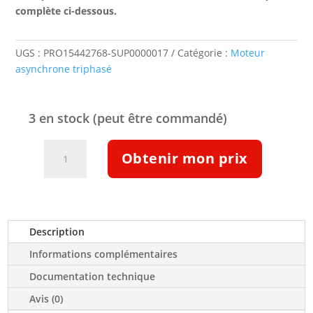
complète ci-dessous.
UGS :
PRO15442768-SUP0000017
Catégorie :
Moteur
asynchrone triphasé
3 en stock (peut être commandé)
quantité
Obtenir mon prix
de
Moteur
ATEX
IIC
T3,
Description
IIIB
Informations complémentaires
T125°C
B3
Documentation technique
0,75kw
Avis (0)
230/400