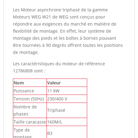
B3T
230/400V
Les Moteur asynchrone triphasé de la gamme
(12786808)
Moteurs WEG W21 de WEG sont conçus pour
répondre aux exigences du marché en matière de
flexibilité de montage. En effet, leur système de
montage des pieds et les boîtes à bornes pouvant
être tournées à 90 degrés offrent toutes les positions
de montage.
Les caractéristiques du moteur de référence
12786808 sont :
Nom
Valeur
Puissance
11 kW
Tension (50Hz)
230/400 V
Nombre de
Triphasé
phases
Taille caracasse
160M/L
Type de
B3
montage