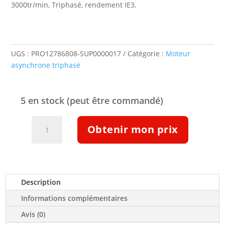
3000tr/min, Triphasé, rendement IE3.
UGS :
PRO12786808-SUP0000017
Catégorie :
Moteur
asynchrone triphasé
5 en stock (peut être commandé)
quantité
Obtenir mon prix
de
Moteur
triphasé
ALU
IE3
Description
11
Informations complémentaires
kW
3000tr/min
Avis (0)