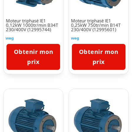
Moteur triphasé IE1
Moteur triphasé IE1
0,12kW 1000tr/min B34T
0,25kW 750tr/min B14T
230/400V (12995744)
230/400V (12995601)
weg
weg
Obtenir mon
Obtenir mon
prix
prix