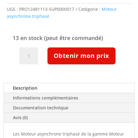
UGS :
PRO12481113-SUP0000017
Catégorie :
Moteur
asynchrone triphasé
13 en stock (peut être commandé)
quantité
Obtenir mon prix
de
Moteur
triphasé
ALU
IE3
Description
11
Informations complémentaires
kW
3000tr/min
Documentation technique
B3T
Avis (0)
230/400V
(12481113)
Les Moteur asynchrone triphasé de la gamme Moteur