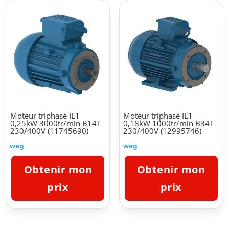
Moteur triphasé IE1
Moteur triphasé IE1
0,25kW 3000tr/min B14T
0,18kW 1000tr/min B34T
230/400V (11745690)
230/400V (12995746)
weg
weg
Obtenir mon
Obtenir mon
prix
prix