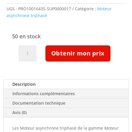
UGS :
PRO10016435-SUP0000017
Catégorie :
Moteur
asynchrone triphasé
50 en stock
quantité
Obtenir mon prix
de
Moteur
triphasé
IE1
1.8/7.2kw
Description
750/1500tr/min
Informations complémentaires
B3
400
Documentation technique
V
Avis (0)
(10016435)
Les Moteur asynchrone triphasé de la gamme Moteur