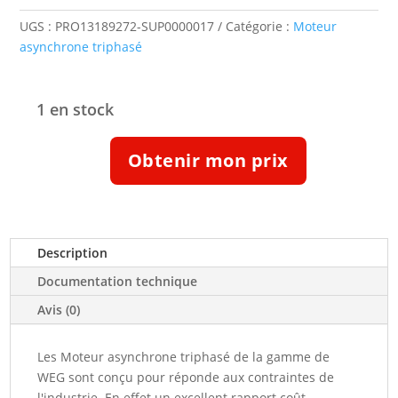
UGS :
PRO13189272-SUP0000017
Catégorie :
Moteur
asynchrone triphasé
1 en stock
quantité
Obtenir mon prix
de
Moteur
triphasé
IE3
0.18kW
Description
3000tr/min
Documentation technique
B3
Avis (0)
230/400
V
(13189272)
Les Moteur asynchrone triphasé de la gamme de
WEG sont conçu pour réponde aux contraintes de
l'industrie. En effet un excellent rapport coût-