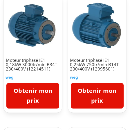
Moteur triphasé IE1
Moteur triphasé IE1
0,18kW 3000tr/min B34T
0,25kW 750tr/min B14T
230/400V (12214511)
230/400V (12995601)
weg
weg
Obtenir mon
Obtenir mon
prix
prix