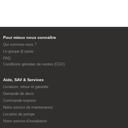
Pour mieux nous connaître
Qui sommes-nous ?
Le groupe jll.spear
FAQ
Conditions génrales de ventes (CGV)
Aide, SAV & Services
Livraison, retour et garantie
Demande de devis
Commande express
Notre service de maintenance
Location de pompe
Notre service d’installation