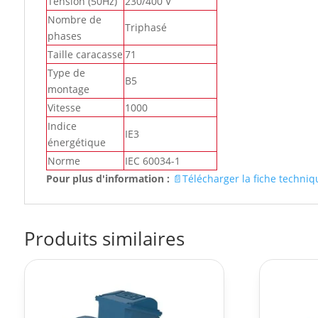
Tension (50Hz)
230/400 V
Nombre de
Triphasé
phases
Taille caracasse
71
Type de
B5
montage
Vitesse
1000
Indice
IE3
énergétique
Norme
IEC 60034-1
Pour plus d'information :
📄Télécharger la fiche techniq
Produits similaires