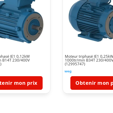
phasé IE1 0,12kW
Moteur triphasé IE1 0,25k
n B14T 230/400V
1000tr/min B34T 230/400
)
(12995747)
weg
tenir mon prix
Obtenir mon p