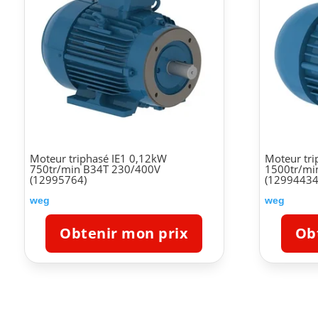
Moteur triphasé IE1 0,12kW
Moteur tri
750tr/min B34T 230/400V
1500tr/mi
(12995764)
(12994434
weg
weg
Obtenir mon prix
Ob