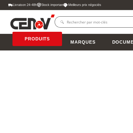
Livraison 24-48h
Stock important
Meilleurs prix négociés
PRODUITS
MARQUES
DOCUME