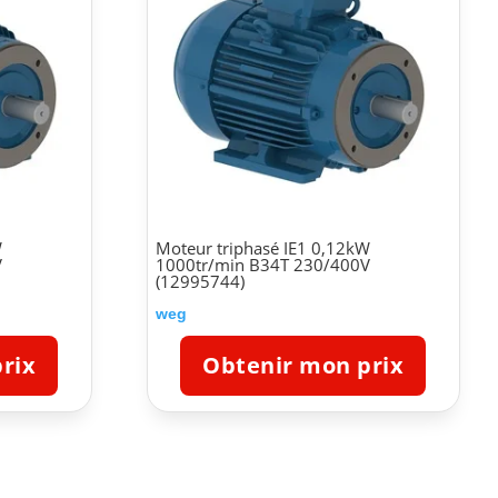
W
Moteur triphasé IE1 0,12kW
V
1000tr/min B34T 230/400V
(12995744)
weg
rix
Obtenir mon prix