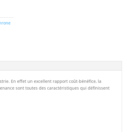
1000tr/min
B5T
230/400V
(12862836)
hrone
e. En effet un excellent rapport coût-bénéfice, la
tenance sont toutes des caractéristiques qui définissent