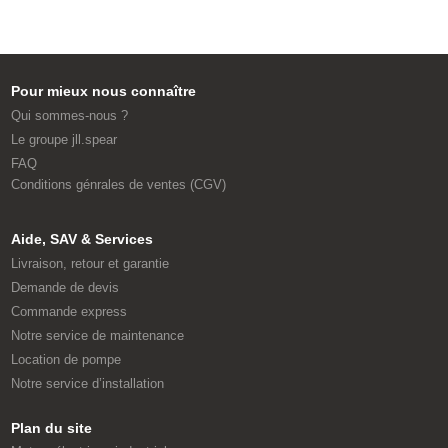
Pour mieux nous connaître
Qui sommes-nous ?
Le groupe jll.spear
FAQ
Conditions génrales de ventes (CGV)
Aide, SAV & Services
Livraison, retour et garantie
Demande de devis
Commande express
Notre service de maintenance
Location de pompe
Notre service d’installation
Plan du site