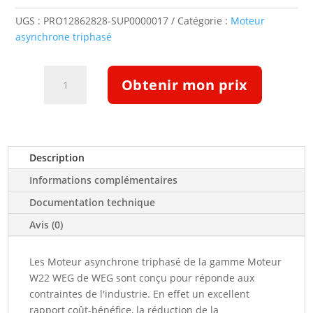
UGS :
PRO12862828-SUP0000017
Catégorie :
Moteur
asynchrone triphasé
quantité
Obtenir mon prix
de
Moteur
triphasé
IE3
250kW
Description
1000tr/min
Informations complémentaires
B3T
400/690V
Documentation technique
(12862828)
Avis (0)
Les Moteur asynchrone triphasé de la gamme Moteur
W22 WEG de WEG sont conçu pour réponde aux
contraintes de l'industrie. En effet un excellent
rapport coût-bénéfice, la réduction de la