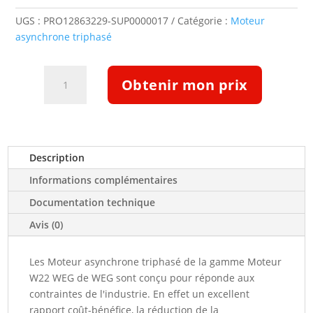
UGS :
PRO12863229-SUP0000017
Catégorie :
Moteur
asynchrone triphasé
quantité
Obtenir mon prix
de
Moteur
triphasé
IE3
30kW
Description
750tr/min
Informations complémentaires
B3T
400/690V
Documentation technique
(12863229)
Avis (0)
Les Moteur asynchrone triphasé de la gamme Moteur
W22 WEG de WEG sont conçu pour réponde aux
contraintes de l'industrie. En effet un excellent
rapport coût-bénéfice, la réduction de la