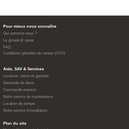
Pour mieux nous connaître
Qui sommes-nous ?
Le groupe jll.spear
FAQ
Conditions génrales de ventes (CGV)
Aide, SAV & Services
Livraison, retour et garantie
Demande de devis
Commande express
Notre service de maintenance
Location de pompe
Notre service d’installation
Plan du site