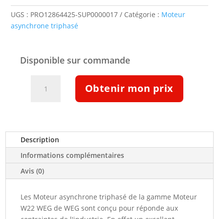
UGS :
PRO12864425-SUP0000017
Catégorie :
Moteur
asynchrone triphasé
Disponible sur commande
quantité
Obtenir mon prix
de
Moteur
triphasé
IE3
55kW
Description
750tr/min
Informations complémentaires
B5T
400/690V
Avis (0)
(12864425)
Les Moteur asynchrone triphasé de la gamme Moteur
W22 WEG de WEG sont conçu pour réponde aux