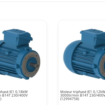
phasé IE1 0,18kW
Moteur triphasé IE1 0,12k
n B14T 230/400V
3000tr/min B14T 230/400
)
(12994758)