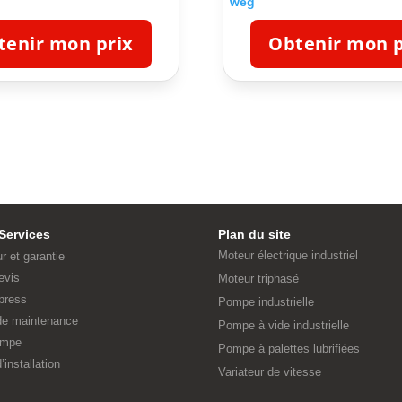
weg
tenir mon prix
Obtenir mon p
Services
Plan du site
Moteur électrique industriel
ur et garantie
evis
Moteur triphasé
press
Pompe industrielle
 de maintenance
Pompe à vide industrielle
ompe
Pompe à palettes lubrifiées
’installation
Variateur de vitesse