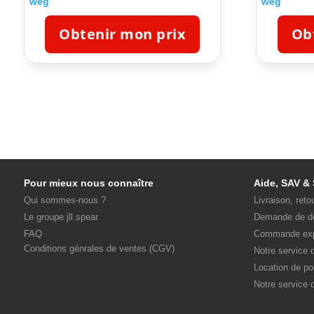
weg
weg
Obtenir mon prix
Ob
Pour mieux nous connaître
Aide, SAV & 
Qui sommes-nous ?
Livraison, reto
Le groupe jll.spear
Demande de d
FAQ
Commande ex
Conditions génrales de ventes (CGV)
Notre service
Location de p
Notre service d