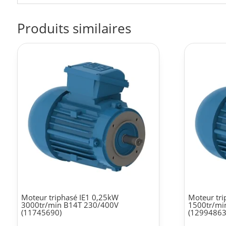
Produits similaires
Moteur triphasé IE1 0,25kW
Moteur tri
3000tr/min B14T 230/400V
1500tr/mi
(11745690)
(12994863