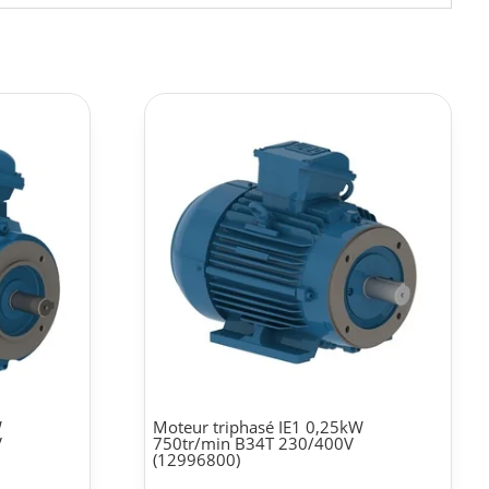
W
Moteur triphasé IE1 0,25kW
V
750tr/min B34T 230/400V
(12996800)