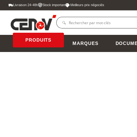
Livraison 24-48h
Stock important
Meilleurs prix négociés
PRODUITS
MARQUES
DOCUME