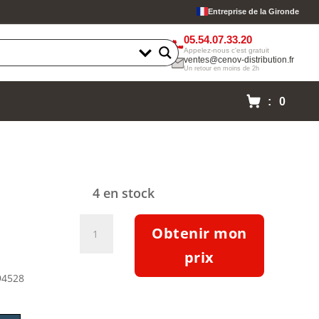
Entreprise de la Gironde
05.54.07.33.20
Appelez-nous c'est gratuit
ventes@cenov-distribution.fr
Un retour en moins de 2h
: 0
4 en stock
quantité
Obtenir mon
de
Moteur
prix
triphasé
94528
IE3
7.5kW