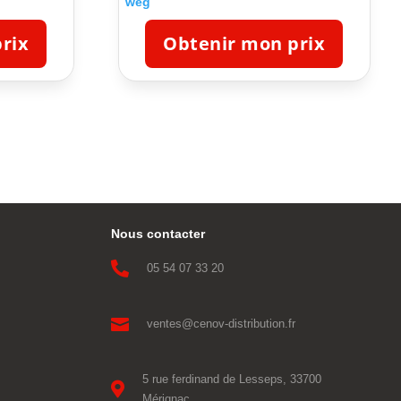
weg
rix
Obtenir mon prix
Nous contacter

05 54 07 33 20

ventes@cenov-distribution.fr
5 rue ferdinand de Lesseps, 33700

Mérignac