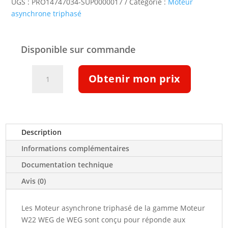
UGS :
PRO14747034-SUP0000017
Catégorie :
Moteur
asynchrone triphasé
Disponible sur commande
quantité
Obtenir mon prix
de
Moteur
triphasé
IE3
7,5kW
Description
3000tr/min
Informations complémentaires
B3T
s,o,
Documentation technique
(14747034)
Avis (0)
Les Moteur asynchrone triphasé de la gamme Moteur
W22 WEG de WEG sont conçu pour réponde aux