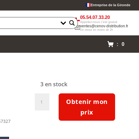
Entreprise de la Gironde
05.54.07.33.20
Appelez-nous c'est gratuit
ventes@cenov-distribution.fr
Un retour en moins de 2h
: 0
3 en stock
quantité
Obtenir mon
de
Moteur
prix
triphasé
67327
IE3
9.2kW