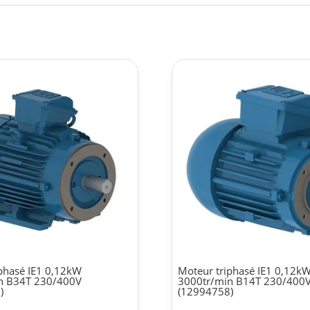
phasé IE1 0,12kW
Moteur triphasé IE1 0,12k
n B34T 230/400V
3000tr/min B14T 230/400
)
(12994758)