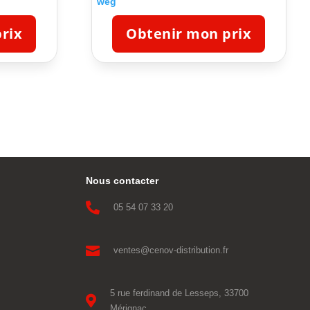
weg
rix
Obtenir mon prix
Nous contacter

05 54 07 33 20

ventes@cenov-distribution.fr
5 rue ferdinand de Lesseps, 33700

Mérignac