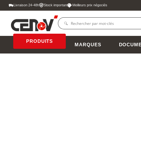
Livraison 24-48h
Stock important
Meilleurs prix négociés
PRODUITS
MARQUES
DOCUME