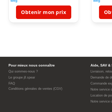
weg
weg
Obtenir mon prix
Ob
Pour mieux nous connaître
Aide, SAV & 
Qui sommes-nous ?
Livraison, reto
Le groupe jll.spear
Demande de d
FAQ
Commande ex
Conditions génrales de ventes (CGV)
Notre service
Location de p
Notre service d