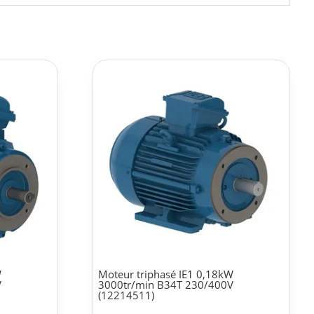
W
Moteur triphasé IE1 0,18kW
V
3000tr/min B34T 230/400V
(12214511)