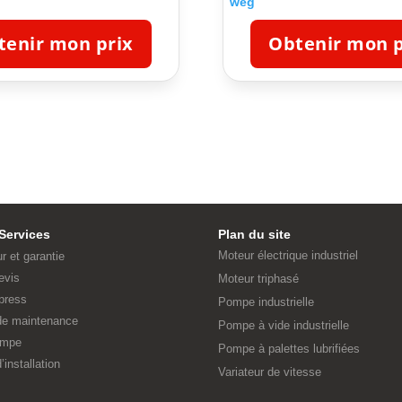
weg
tenir mon prix
Obtenir mon p
Services
Plan du site
Moteur électrique industriel
ur et garantie
evis
Moteur triphasé
press
Pompe industrielle
 de maintenance
Pompe à vide industrielle
ompe
Pompe à palettes lubrifiées
’installation
Variateur de vitesse