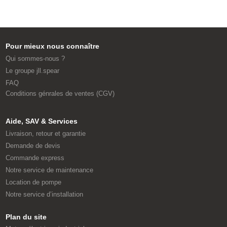
Pour mieux nous connaître
Qui sommes-nous ?
Le groupe jll.spear
FAQ
Conditions génrales de ventes (CGV)
Aide, SAV & Services
Livraison, retour et garantie
Demande de devis
Commande express
Notre service de maintenance
Location de pompe
Notre service d’installation
Plan du site