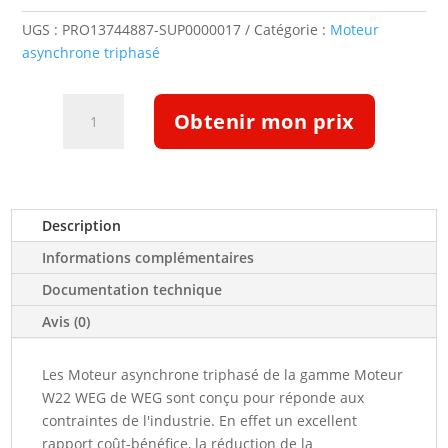
UGS :
PRO13744887-SUP0000017
Catégorie :
Moteur
asynchrone triphasé
quantité
Obtenir mon prix
de
Moteur
triphasé
IE4
0,25kW
Description
1000tr/min
Informations complémentaires
B3T
230/400
Documentation technique
+
Avis (0)
CTP
(13744887)
Les Moteur asynchrone triphasé de la gamme Moteur
W22 WEG de WEG sont conçu pour réponde aux
contraintes de l'industrie. En effet un excellent
rapport coût-bénéfice, la réduction de la