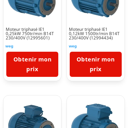
Moteur triphasé IE1
Moteur triphasé IE1
0,25kW 750tr/min B14T
0,12kW 1500tr/min B14T
230/400V (12995601)
230/400V (12994434)
weg
weg
Obtenir mon
Obtenir mon
prix
prix