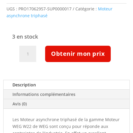
UGS :
PRO17062957-SUP0000017
Catégorie :
Moteur
asynchrone triphasé
3 en stock
quantité
Obtenir mon prix
de
Moteur
triphasé
IE4
200kw
Description
1500tr/min
Informations complémentaires
B3
400/690
Avis (0)
V
(17062957)
Les Moteur asynchrone triphasé de la gamme Moteur
WEG W22 de WEG sont conçu pour réponde aux