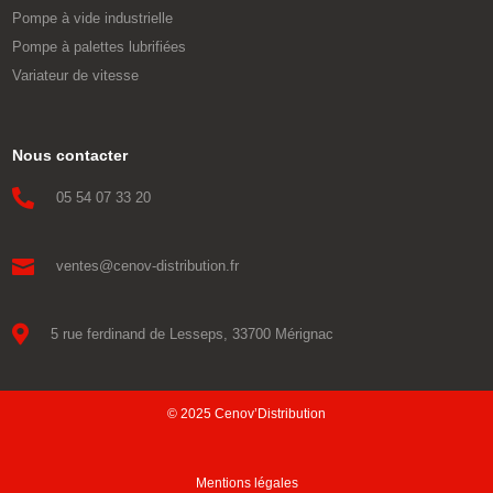
Pompe à vide industrielle
Pompe à palettes lubrifiées
Variateur de vitesse
Nous contacter

05 54 07 33 20

ventes@cenov-distribution.fr

5 rue ferdinand de Lesseps, 33700 Mérignac
© 2025 Cenov’Distribution
Mentions légales