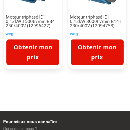
Moteur triphasé IE1
Moteur triphasé IE1
0,12kW 1500tr/min B34T
0,12kW 3000tr/min B14T
230/400V (12996427)
230/400V (12994758)
weg
weg
Obtenir mon
Obtenir mon
prix
prix
Pour mieux nous connaître
Qui sommes-nous ?