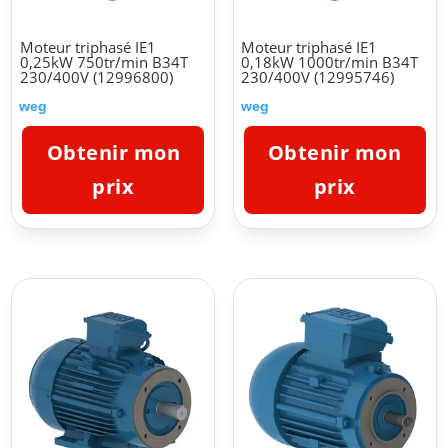
Moteur triphasé IE1
Moteur triphasé IE1
0,25kW 750tr/min B34T
0,18kW 1000tr/min B34T
230/400V (12996800)
230/400V (12995746)
weg
weg
Obtenir mon
Obtenir mon
prix
prix