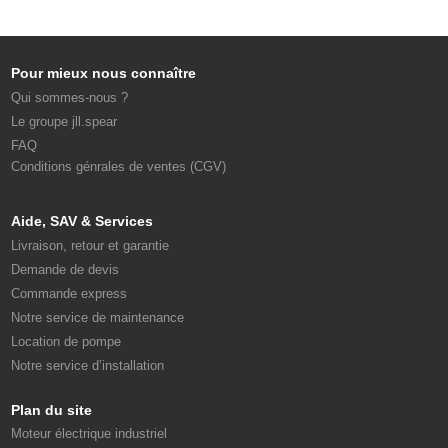
Pour mieux nous connaître
Qui sommes-nous ?
Le groupe jll.spear
FAQ
Conditions génrales de ventes (CGV)
Aide, SAV & Services
Livraison, retour et garantie
Demande de devis
Commande express
Notre service de maintenance
Location de pompe
Notre service d’installation
Plan du site
Moteur électrique industriel