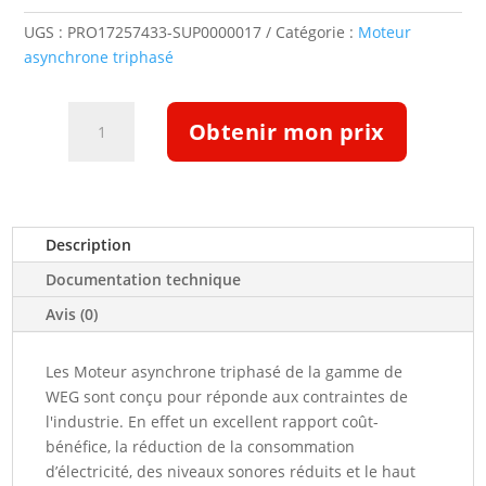
UGS :
PRO17257433-SUP0000017
Catégorie :
Moteur
asynchrone triphasé
quantité
Obtenir mon prix
de
Moteur
triphasé
IE4
90kW
Description
3000tr/min
Documentation technique
B3
400/690
Avis (0)
V
(17257433)
Les Moteur asynchrone triphasé de la gamme de
WEG sont conçu pour réponde aux contraintes de
l'industrie. En effet un excellent rapport coût-
bénéfice, la réduction de la consommation
d’électricité, des niveaux sonores réduits et le haut