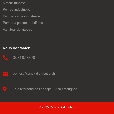
Moteur triphasé
Pompe industrielle
Pompe à vide industrielle
Pompe à palettes lubrifiées
Variateur de vitesse
Nous contacter

05 54 07 33 20

ventes@cenov-distribution.fr

5 rue ferdinand de Lesseps, 33700 Mérignac
© 2025 Cenov’Distribution