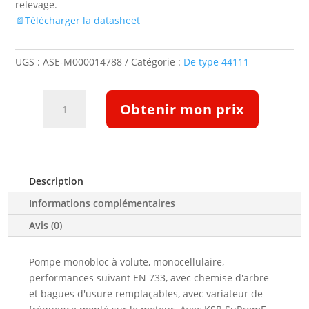
relevage.
📄Télécharger la datasheet
UGS :
ASE-M000014788
Catégorie :
De type 44111
quantité
Obtenir mon prix
de
Pompe
Etabloc
ETB
050-
Description
032-
Informations complémentaires
125-
GGSBV11WSEBI4HAB
Avis (0)
(5128779)
Pompe monobloc à volute, monocellulaire,
performances suivant EN 733, avec chemise d'arbre
et bagues d'usure remplaçables, avec variateur de