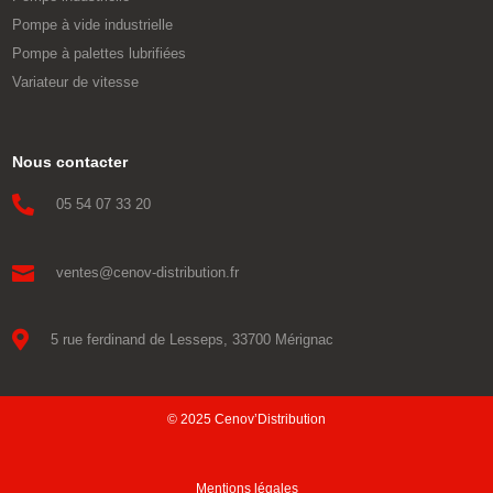
Pompe à vide industrielle
Pompe à palettes lubrifiées
Variateur de vitesse
Nous contacter

05 54 07 33 20

ventes@cenov-distribution.fr

5 rue ferdinand de Lesseps, 33700 Mérignac
© 2025 Cenov’Distribution
Mentions légales