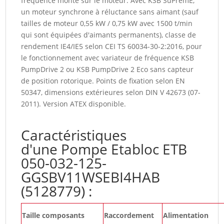
fréquence monté sur le moteur. Avec KSB SuPremE,
un moteur synchrone à réluctance sans aimant (sauf
tailles de moteur 0,55 kW / 0,75 kW avec 1500 t/min
qui sont équipées d'aimants permanents), classe de
rendement IE4/IE5 selon CEI TS 60034-30-2:2016, pour
le fonctionnement avec variateur de fréquence KSB
PumpDrive 2 ou KSB PumpDrive 2 Eco sans capteur
de position rotorique. Points de fixation selon EN
50347, dimensions extérieures selon DIN V 42673 (07-
2011). Version ATEX disponible.
Caractéristiques
d'une Pompe Etabloc ETB
050-032-125-
GGSBV11WSEBI4HAB
(5128779) :
Taille composants
Raccordement
Alimentation