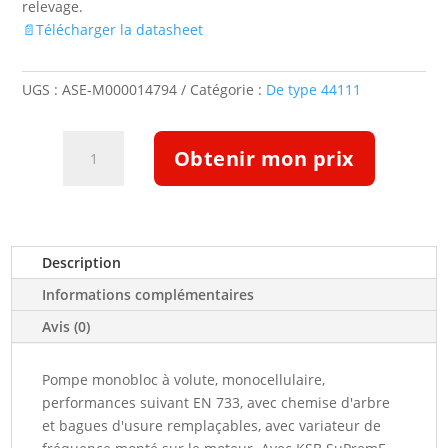
relevage.
📄Télécharger la datasheet
UGS :
ASE-M000014794
Catégorie :
De type 44111
quantité
Obtenir mon prix
de
Pompe
Etabloc
ETB
050-
Description
032-
Informations complémentaires
125-
GGSBV11WSECD4HAB
Avis (0)
(5128781)
Pompe monobloc à volute, monocellulaire,
performances suivant EN 733, avec chemise d'arbre
et bagues d'usure remplaçables, avec variateur de