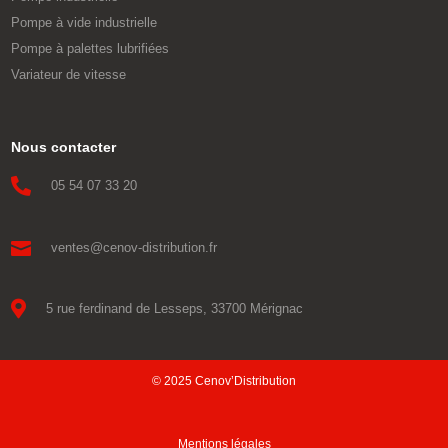
Pompe à vide industrielle
Pompe à palettes lubrifiées
Variateur de vitesse
Nous contacter

05 54 07 33 20

ventes@cenov-distribution.fr

5 rue ferdinand de Lesseps, 33700 Mérignac
© 2025 Cenov’Distribution
Mentions légales