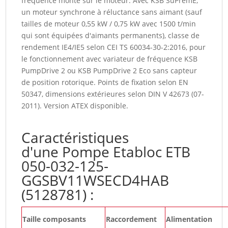
fréquence monté sur le moteur. Avec KSB SuPremE,
un moteur synchrone à réluctance sans aimant (sauf
tailles de moteur 0,55 kW / 0,75 kW avec 1500 t/min
qui sont équipées d'aimants permanents), classe de
rendement IE4/IE5 selon CEI TS 60034-30-2:2016, pour
le fonctionnement avec variateur de fréquence KSB
PumpDrive 2 ou KSB PumpDrive 2 Eco sans capteur
de position rotorique. Points de fixation selon EN
50347, dimensions extérieures selon DIN V 42673 (07-
2011). Version ATEX disponible.
Caractéristiques
d'une Pompe Etabloc ETB
050-032-125-
GGSBV11WSECD4HAB
(5128781) :
Taille composants
Raccordement
Alimentation