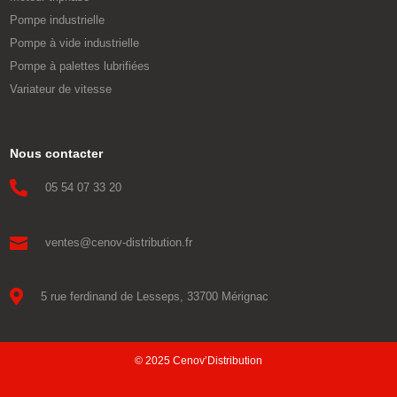
Pompe industrielle
Pompe à vide industrielle
Pompe à palettes lubrifiées
Variateur de vitesse
Nous contacter

05 54 07 33 20

ventes@cenov-distribution.fr

5 rue ferdinand de Lesseps, 33700 Mérignac
© 2025 Cenov’Distribution