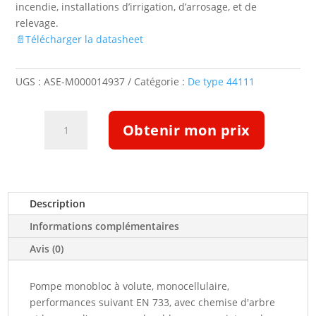
incendie, installations d’irrigation, d’arrosage, et de
relevage.
📄Télécharger la datasheet
UGS :
ASE-M000014937
Catégorie :
De type 44111
quantité
Obtenir mon prix
de
Pompe
Etabloc
ETB
050-
Description
032-
Informations complémentaires
1251GBSBV11WSEAP4HAB
(5132030)
Avis (0)
Pompe monobloc à volute, monocellulaire,
performances suivant EN 733, avec chemise d'arbre