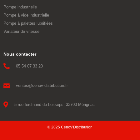
Pompe industrielle
Pompe à vide industrielle
Pompe à palettes lubrifiées
Variateur de vitesse
Nous contacter

05 54 07 33 20

ventes@cenov-distribution.fr

5 rue ferdinand de Lesseps, 33700 Mérignac
© 2025 Cenov’Distribution