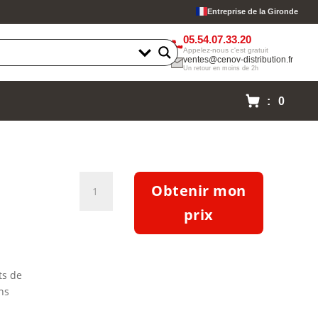
Entreprise de la Gironde
05.54.07.33.20
Appelez-nous c'est gratuit
ventes@cenov-distribution.fr
Un retour en moins de 2h
: 0
quantité
Obtenir mon
de
Pompe
prix
Etabloc
ETB
050-
ts de
032-
ns
160-
CCSBV11WSEAP4HAB