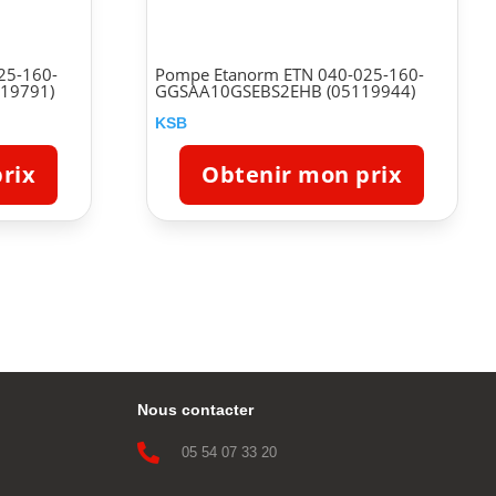
25-160-
Pompe Etanorm ETN 040-025-160-
19791)
GGSAA10GSEBS2EHB (05119944)
KSB
rix
Obtenir mon prix
Nous contacter

05 54 07 33 20