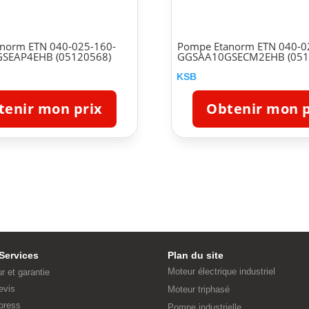
norm ETN 040-025-160-
Pompe Etanorm ETN 040-0
SEAP4EHB (05120568)
GGSAA10GSECM2EHB (051
KSB
tenir mon prix
Obtenir mon p
Services
Plan du site
Moteur électrique industriel
ur et garantie
evis
Moteur triphasé
press
Pompe industrielle