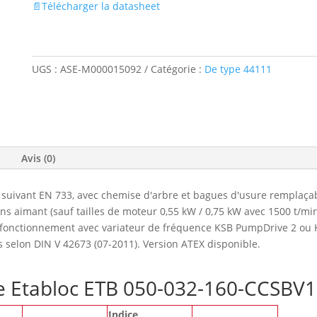
📄Télécharger la datasheet
UGS :
ASE-M000015092
Catégorie :
De type 44111
Avis (0)
suivant EN 733, avec chemise d'arbre et bagues d'usure remplaçab
 aimant (sauf tailles de moteur 0,55 kW / 0,75 kW avec 1500 t/mi
e fonctionnement avec variateur de fréquence KSB PumpDrive 2 ou 
s selon DIN V 42673 (07-2011). Version ATEX disponible.
pe Etabloc ETB 050-032-160-CCSBV
Indice