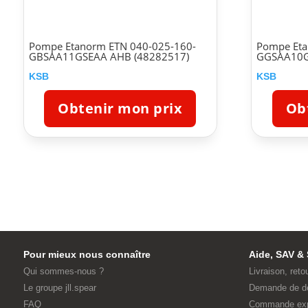
Pompe Etanorm ETN 040-025-160-
Pompe Eta
GBSAA11GSEAA AHB (48282517)
GGSAA10G
KSB
KSB
Obtenir mon prix
Ob
Pour mieux nous connaître
Aide, SAV & 
Qui sommes-nous ?
Livraison, reto
Le groupe jll.spear
Demande de d
FAQ
Commande ex