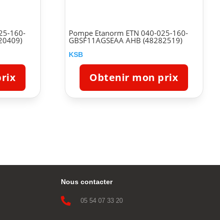
25-160-
Pompe Etanorm ETN 040-025-160-
20409)
GBSF11AGSEAA AHB (48282519)
KSB
rix
Obtenir mon prix
Nous contacter

05 54 07 33 20