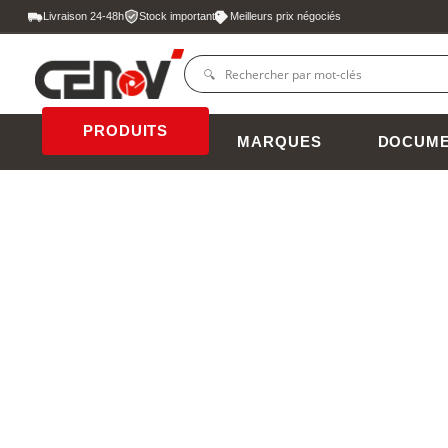
Livraison 24-48h
Stock important
Meilleurs prix négociés
PRODUITS
MARQUES
DOCUME