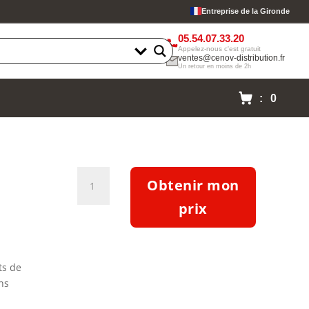
Entreprise de la Gironde
05.54.07.33.20
Appelez-nous c'est gratuit
ventes@cenov-distribution.fr
Un retour en moins de 2h
: 0
quantité
Obtenir mon
de
Pompe
prix
Etabloc
ETB
050-
ts de
032-
ns
160-
CCSBV11WSECX4HAB