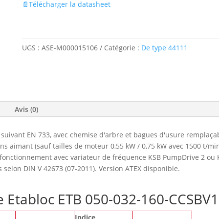
📄Télécharger la datasheet
UGS :
ASE-M000015106
Catégorie :
De type 44111
Avis (0)
suivant EN 733, avec chemise d'arbre et bagues d'usure remplaçab
 aimant (sauf tailles de moteur 0,55 kW / 0,75 kW avec 1500 t/mi
e fonctionnement avec variateur de fréquence KSB PumpDrive 2 ou 
s selon DIN V 42673 (07-2011). Version ATEX disponible.
pe Etabloc ETB 050-032-160-CCSBV
Indice