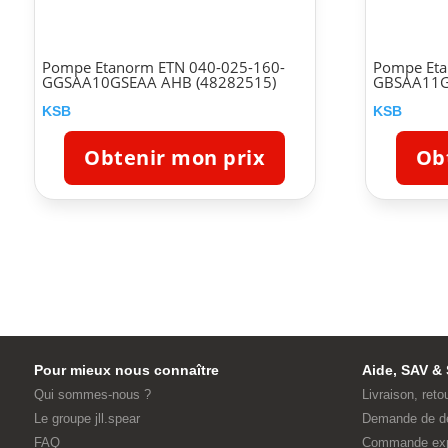
Pompe Etanorm ETN 040-025-160-
Pompe Eta
GGSAA10GSEAA AHB (48282515)
GBSAA11G
KSB
KSB
Obtenir mon prix
Ob
Pour mieux nous connaître
Aide, SAV & 
Qui sommes-nous ?
Livraison, reto
Le groupe jll.spear
Demande de d
FAQ
Commande ex