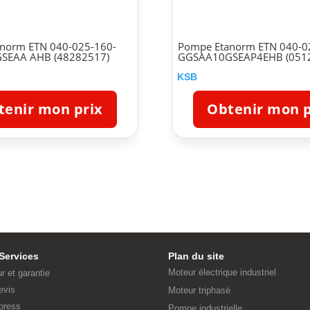
norm ETN 040-025-160-
Pompe Etanorm ETN 040-0
SEAA AHB (48282517)
GGSAA10GSEAP4EHB (051
KSB
tenir mon prix
Obtenir mon p
Services
Plan du site
Moteur électrique industriel
ur et garantie
evis
Moteur triphasé
press
Pompe industrielle