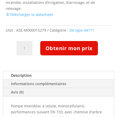
incendie, installations d’irrigation, d’arrosage, et de
relevage.
📄Télécharger la datasheet
UGS :
ASE-M000015279
Catégorie :
De type 44111
quantité
Obtenir mon prix
de
Pompe
Etabloc
ETB
050-
Description
032-
Informations complémentaires
1601CCSBV10WSEAP4HAB
(5132696)
Avis (0)
Pompe monobloc à volute, monocellulaire,
performances suivant EN 733, avec chemise d'arbre