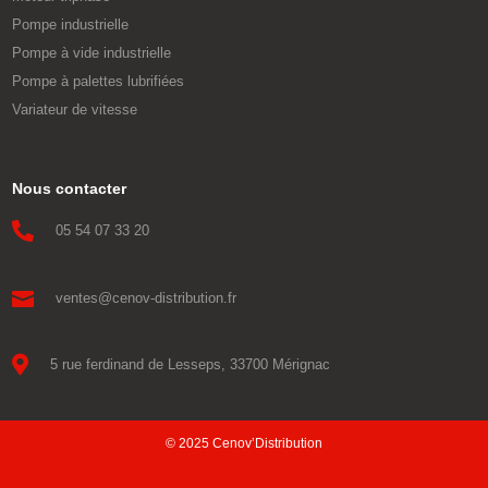
Pompe industrielle
Pompe à vide industrielle
Pompe à palettes lubrifiées
Variateur de vitesse
Nous contacter

05 54 07 33 20

ventes@cenov-distribution.fr

5 rue ferdinand de Lesseps, 33700 Mérignac
© 2025 Cenov’Distribution