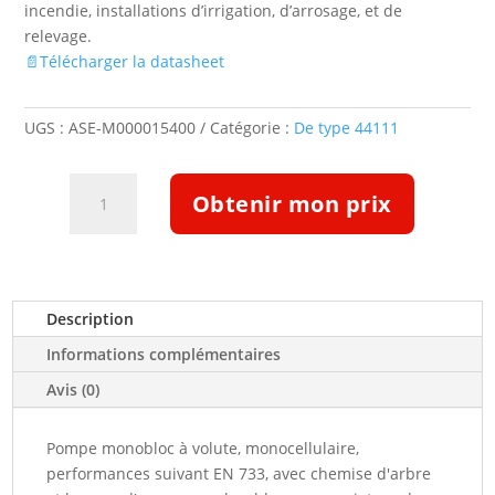
incendie, installations d’irrigation, d’arrosage, et de
relevage.
📄Télécharger la datasheet
UGS :
ASE-M000015400
Catégorie :
De type 44111
quantité
Obtenir mon prix
de
Pompe
Etabloc
ETB
050-
Description
032-
Informations complémentaires
1601GGSBV06WSEAP4HAB
(5130398)
Avis (0)
Pompe monobloc à volute, monocellulaire,
performances suivant EN 733, avec chemise d'arbre