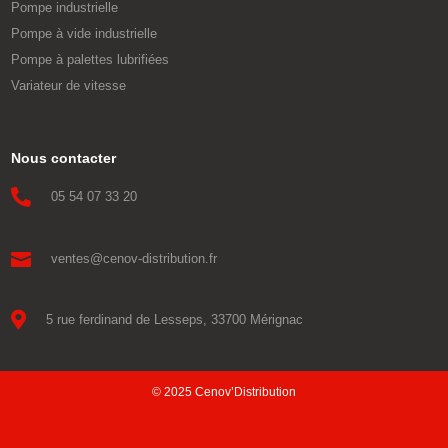
Pompe industrielle
Pompe à vide industrielle
Pompe à palettes lubrifiées
Variateur de vitesse
Nous contacter

05 54 07 33 20

ventes@cenov-distribution.fr

5 rue ferdinand de Lesseps, 33700 Mérignac
© 2025 Cenov’Distribution