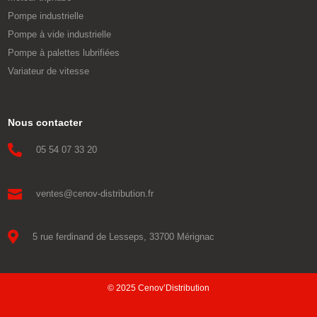
Pompe industrielle
Pompe à vide industrielle
Pompe à palettes lubrifiées
Variateur de vitesse
Nous contacter

05 54 07 33 20

ventes@cenov-distribution.fr

5 rue ferdinand de Lesseps, 33700 Mérignac
© 2025 Cenov’Distribution