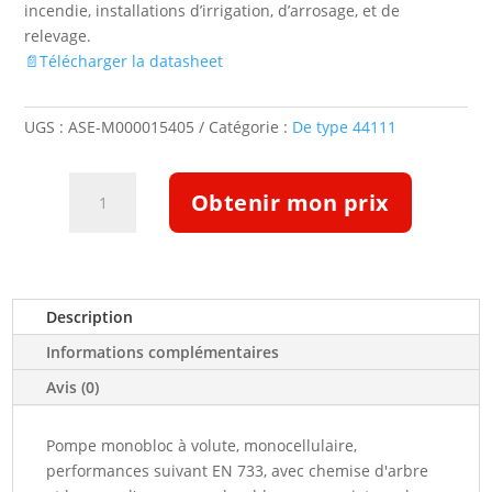
incendie, installations d’irrigation, d’arrosage, et de
relevage.
📄Télécharger la datasheet
UGS :
ASE-M000015405
Catégorie :
De type 44111
quantité
Obtenir mon prix
de
Pompe
Etabloc
ETB
050-
Description
032-
Informations complémentaires
1601GGSBV06WSEBS2HHB
(5124806)
Avis (0)
Pompe monobloc à volute, monocellulaire,
performances suivant EN 733, avec chemise d'arbre