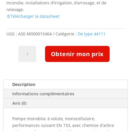
incendie, installations d’irrigation, d’arrosage, et de
relevage.
📄Télécharger la datasheet
UGS :
ASE-M000015464
Catégorie :
De type 44111
quantité
Obtenir mon prix
de
Pompe
Etabloc
ETB
050-
Description
032-
Informations complémentaires
1601GGSBV11WSECX4HAB
(5128814)
Avis (0)
Pompe monobloc à volute, monocellulaire,
performances suivant EN 733, avec chemise d'arbre