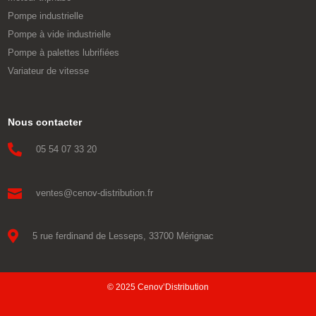
Pompe industrielle
Pompe à vide industrielle
Pompe à palettes lubrifiées
Variateur de vitesse
Nous contacter

05 54 07 33 20

ventes@cenov-distribution.fr

5 rue ferdinand de Lesseps, 33700 Mérignac
© 2025 Cenov’Distribution