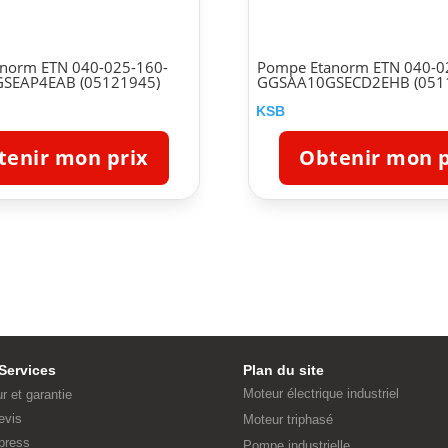
norm ETN 040-025-160-
Pompe Etanorm ETN 040-0
SEAP4EAB (05121945)
GGSAA10GSECD2EHB (051
KSB
tenir mon prix
Obtenir mon p
Services
Plan du site
Moteur électrique industriel
ur et garantie
evis
Moteur triphasé
press
Pompe industrielle