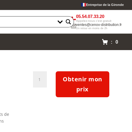
Entreprise de la Gironde
05.54.07.33.20
Appelez-nous c'est gratuit
ventes@cenov-distribution.fr
Un retour en moins de 2h
: 0
quantité
Obtenir mon
de
Pompe
prix
Etabloc
ETB
050-
ts de
032-
ns
200-
CCSBV10WSEDY4HAB