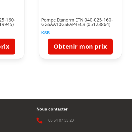
25-160-
Pompe Etanorm ETN 040-025-160-
19945)
GGSAA10GSEAP4ECB (05123864)
KSB
rix
Obtenir mon prix
Nous contacter

05 54 07 33 20