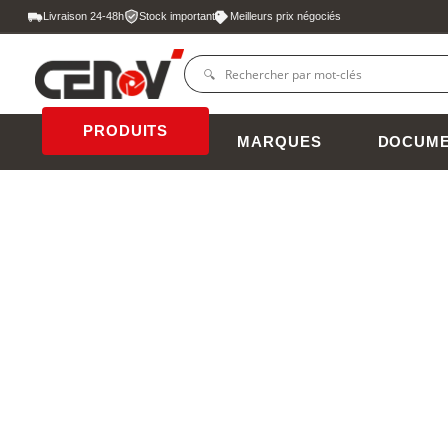
Livraison 24-48h
Stock important
Meilleurs prix négociés
PRODUITS
MARQUES
DOCUME