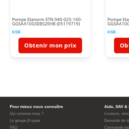
Pompe Etanorm ETN 040-025-160-
Pompe Eta
GGSAA10GSEBS2EHB (05119719)
GGSAA10G
KSB
KSB
Obtenir mon prix
Ob
Pour mieux nous connaître
Aide, SAV & 
Qui sommes-nous ?
Livraison, reto
Le groupe jll.spear
Demande de d
FAQ
Commande ex