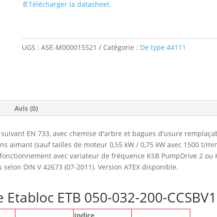
📄Télécharger la datasheet
UGS :
ASE-M000015521
Catégorie :
De type 44111
Avis (0)
suivant EN 733, avec chemise d'arbre et bagues d'usure remplaçab
 aimant (sauf tailles de moteur 0,55 kW / 0,75 kW avec 1500 t/mi
e fonctionnement avec variateur de fréquence KSB PumpDrive 2 ou 
s selon DIN V 42673 (07-2011). Version ATEX disponible.
pe Etabloc ETB 050-032-200-CCSBV
Indice