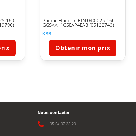
25-160-
Pompe Etanorm ETN 040-025-160-
19790)
GGSAA11GSEAP4EAB (05122743)
KSB
rix
Obtenir mon prix
Nous contacter

05 54 07 33 20