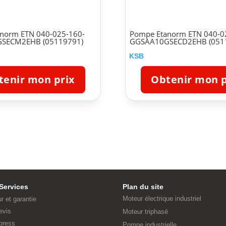
norm ETN 040-025-160-
Pompe Etanorm ETN 040-0
SECM2EHB (05119791)
GGSAA10GSECD2EHB (051
KSB
tenir mon prix
Obtenir mon p
Services
Plan du site
Moteur électrique industriel
ur et garantie
evis
Moteur triphasé
press
Pompe industrielle