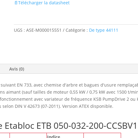
📄Télécharger la datasheet
UGS :
ASE-M000015551
Catégorie :
De type 44111
Avis (0)
suivant EN 733, avec chemise d'arbre et bagues d'usure remplaçab
 aimant (sauf tailles de moteur 0,55 kW / 0,75 kW avec 1500 t/mi
e fonctionnement avec variateur de fréquence KSB PumpDrive 2 ou 
s selon DIN V 42673 (07-2011). Version ATEX disponible.
pe Etabloc ETB 050-032-200-CCSB
Indice