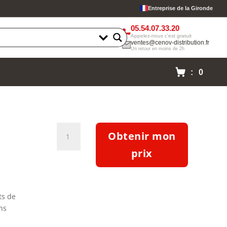
Entreprise de la Gironde
05.54.07.33.20
Appelez-nous c'est gratuit
ventes@cenov-distribution.fr
Un retour en moins de 2h
: 0
quantité
Obtenir mon
de
Pompe
prix
Etabloc
ETB
050-
ts de
032-
ns
200-
CCSBV11WSEEH4HAB