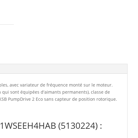
(5130224)
les, avec variateur de fréquence monté sur le moteur.
n qui sont équipées d'aimants permanents), classe de
KSB PumpDrive 2 Eco sans capteur de position rotorique.
V11WSEEH4HAB (5130224) :