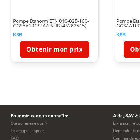
Pompe Etanorm ETN 040-025-160-
Pompe Eta
GGSAA10GSEAA AHB (48282515)
GGSAA10G
KSB
KSB
Obtenir mon prix
Ob
Pour mieux nous connaître
Aide, SAV & 
Qui sommes-nous ?
Livraison, reto
Le groupe jll.spear
Demande de d
FAQ
Commande ex