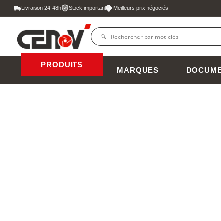
Livraison 24-48h
Stock important
Meilleurs prix négociés
PRODUITS
MARQUES
DOCUME