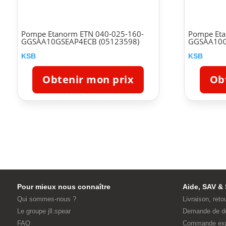
Pompe Etanorm ETN 040-025-160-
Pompe Eta
GGSAA10GSEAP4ECB (05123598)
GGSAA10G
KSB
KSB
Obtenir mon prix
Ob
Pour mieux nous connaître
Aide, SAV & 
Qui sommes-nous ?
Livraison, reto
Le groupe jll.spear
Demande de d
FAQ
Commande ex