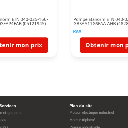
norm ETN 040-025-160-
Pompe Etanorm ETN 040-0
SEAP4EAB (05121945)
GBSAA11GSEAA AHB (4828
KSB
tenir mon prix
Obtenir mon p
Services
Plan du site
Moteur électrique industriel
ur et garantie
evis
Moteur triphasé
press
Pompe industrielle