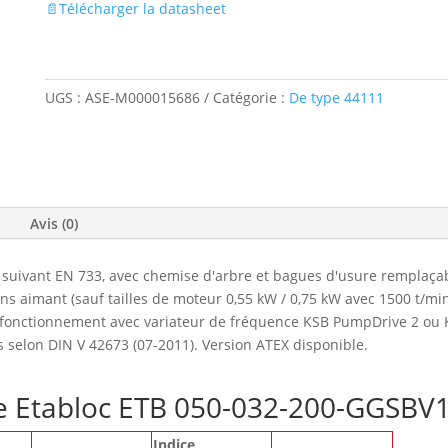
📄Télécharger la datasheet
UGS :
ASE-M000015686
Catégorie :
De type 44111
Avis (0)
suivant EN 733, avec chemise d'arbre et bagues d'usure remplaçab
 aimant (sauf tailles de moteur 0,55 kW / 0,75 kW avec 1500 t/mi
e fonctionnement avec variateur de fréquence KSB PumpDrive 2 ou 
s selon DIN V 42673 (07-2011). Version ATEX disponible.
pe Etabloc ETB 050-032-200-GGSB
Indice