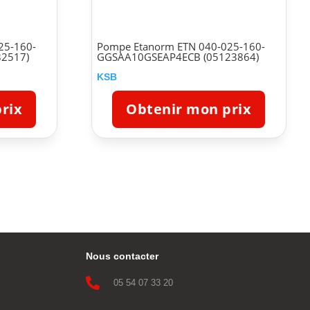
25-160-
Pompe Etanorm ETN 040-025-160-
2517)
GGSAA10GSEAP4ECB (05123864)
KSB
rix
Obtenir mon prix
Nous contacter

05 54 07 33 20