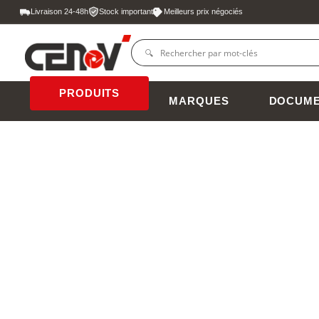
Livraison 24-48h
Stock important
Meilleurs prix négociés
PRODUITS
MARQUES
DOCUME