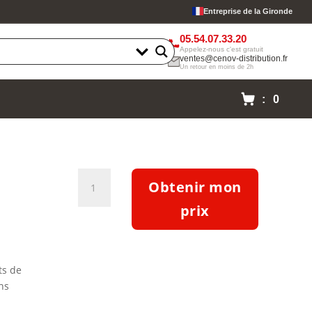
Entreprise de la Gironde
05.54.07.33.20
Appelez-nous c'est gratuit
ventes@cenov-distribution.fr
Un retour en moins de 2h
: 0
quantité
Obtenir mon
de
Pompe
prix
Etabloc
ETB
050-
ts de
032-
ns
200-
GGSBV10WSEEH4HAB