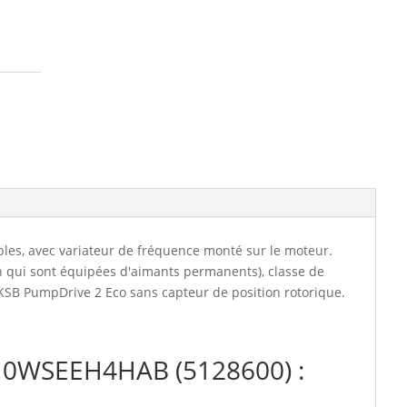
(5128600)
les, avec variateur de fréquence monté sur le moteur.
n qui sont équipées d'aimants permanents), classe de
KSB PumpDrive 2 Eco sans capteur de position rotorique.
V10WSEEH4HAB (5128600) :