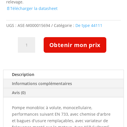
relevage.
📄Télécharger la datasheet
UGS :
ASE-M000015694
Catégorie :
De type 44111
quantité
Obtenir mon prix
de
Pompe
Etabloc
ETB
050-
Description
032-
Informations complémentaires
200-
GGSBV11WSEBA4HAB
Avis (0)
(5131060)
Pompe monobloc à volute, monocellulaire,
performances suivant EN 733, avec chemise d'arbre
et bagues d'usure remplaçables, avec variateur de