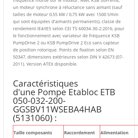
fréquence monté sur le moteur. Avec KSB SuPremE,
un moteur synchrone à réluctance sans aimant (sauf
tailles de moteur 0,55 kW / 0,75 kW avec 1500 t/min
qui sont équipées d'aimants permanents), classe de
rendement IE4/IE5 selon CEI TS 60034-30-2:2016, pour
le fonctionnement avec variateur de fréquence KSB
PumpDrive 2 ou KSB PumpDrive 2 Eco sans capteur
de position rotorique. Points de fixation selon EN
50347, dimensions extérieures selon DIN V 42673 (07-
2011). Version ATEX disponible.
Caractéristiques
d'une Pompe Etabloc ETB
050-032-200-
GGSBV11WSEBA4HAB
(5131060) :
Taille composants
Raccordement
Alimentation