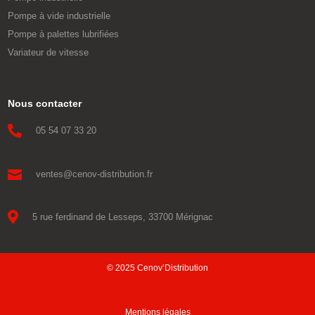
Pompe à vide industrielle
Pompe à palettes lubrifiées
Variateur de vitesse
Nous contacter

05 54 07 33 20

ventes@cenov-distribution.fr

5 rue ferdinand de Lesseps, 33700 Mérignac
© 2025 Cenov’Distribution
Mentions légales