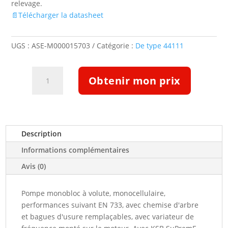
relevage.
📄Télécharger la datasheet
UGS :
ASE-M000015703
Catégorie :
De type 44111
quantité
Obtenir mon prix
de
Pompe
Etabloc
ETB
050-
Description
032-
Informations complémentaires
200-
GGSBV11WSECX2HHB
Avis (0)
(5125159)
Pompe monobloc à volute, monocellulaire,
performances suivant EN 733, avec chemise d'arbre
et bagues d'usure remplaçables, avec variateur de