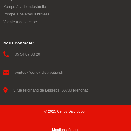
Pompe à vide industrielle
Pompe à palettes lubrifiées
Variateur de vitesse
Nous contacter

05 54 07 33 20

ventes@cenov-distribution.fr

5 rue ferdinand de Lesseps, 33700 Mérignac
© 2025 Cenov’Distribution
Mentions légales