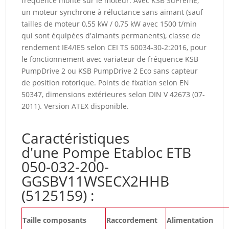
fréquence monté sur le moteur. Avec KSB SuPremE,
un moteur synchrone à réluctance sans aimant (sauf
tailles de moteur 0,55 kW / 0,75 kW avec 1500 t/min
qui sont équipées d'aimants permanents), classe de
rendement IE4/IE5 selon CEI TS 60034-30-2:2016, pour
le fonctionnement avec variateur de fréquence KSB
PumpDrive 2 ou KSB PumpDrive 2 Eco sans capteur
de position rotorique. Points de fixation selon EN
50347, dimensions extérieures selon DIN V 42673 (07-
2011). Version ATEX disponible.
Caractéristiques
d'une Pompe Etabloc ETB
050-032-200-
GGSBV11WSECX2HHB
(5125159) :
Taille composants
Raccordement
Alimentation