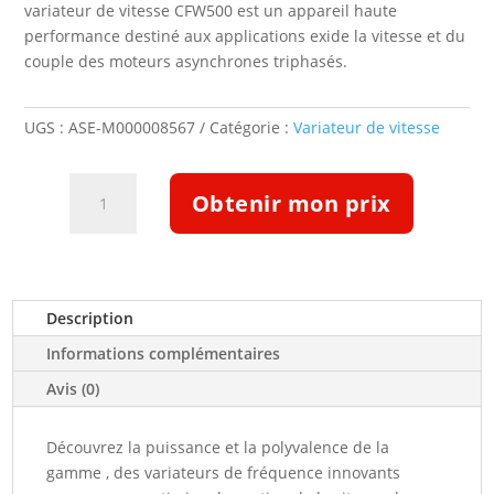
variateur de vitesse CFW500 est un appareil haute
performance destiné aux applications exide la vitesse et du
couple des moteurs asynchrones triphasés.
UGS :
ASE-M000008567
Catégorie :
Variateur de vitesse
quantité
Obtenir mon prix
de
Variateur
WEG
CFW11,
Triphasé
Description
400V,
Informations complémentaires
IP20,pour
moteur
Avis (0)
630/500kW
(13107480)
Découvrez la puissance et la polyvalence de la
gamme , des variateurs de fréquence innovants