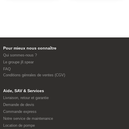
Pour mieux nous connaître
Qui sommes-nous ?
Le groupe jll.spear
FAQ
Conditions génrales de ventes (CGV)
Aide, SAV & Services
Livraison, retour et garantie
Demande de devis
Commande express
Notre service de maintenance
Location de pompe