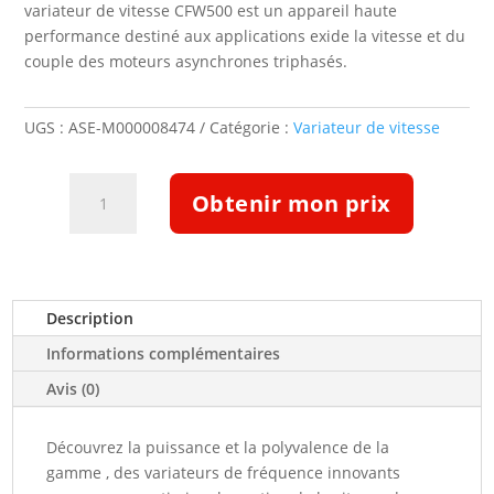
variateur de vitesse CFW500 est un appareil haute
performance destiné aux applications exide la vitesse et du
couple des moteurs asynchrones triphasés.
UGS :
ASE-M000008474
Catégorie :
Variateur de vitesse
quantité
Obtenir mon prix
de
Variateur
WEG
CFW500,
Triphasé
Description
230V,
Informations complémentaires
IP20,pour
moteur
Avis (0)
22/15kW
(15577068)
Découvrez la puissance et la polyvalence de la
gamme , des variateurs de fréquence innovants