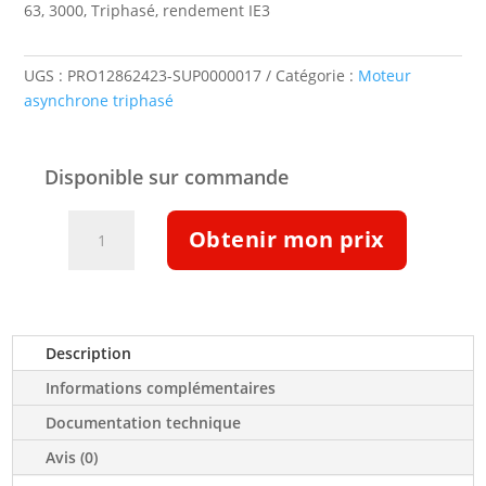
63, 3000, Triphasé, rendement IE3
UGS :
PRO12862423-SUP0000017
Catégorie :
Moteur
asynchrone triphasé
Disponible sur commande
quantité
Obtenir mon prix
de
Moteur
triphasé
IE3
0,18kW
Description
3000tr/min
Informations complémentaires
B5T
230/400V
Documentation technique
(12862423)
Avis (0)