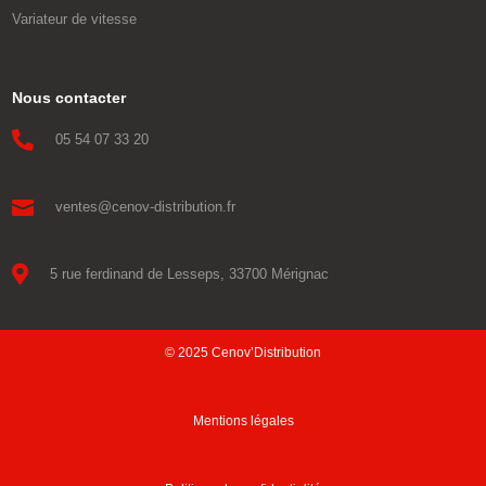
Variateur de vitesse
Nous contacter

05 54 07 33 20

ventes@cenov-distribution.fr

5 rue ferdinand de Lesseps, 33700 Mérignac
© 2025 Cenov’Distribution
Mentions légales