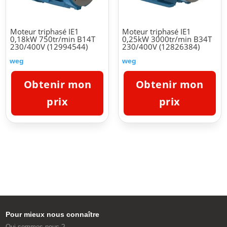
Moteur triphasé IE1
Moteur triphasé IE1
0,18kW 750tr/min B14T
0,25kW 3000tr/min B34T
230/400V (12994544)
230/400V (12826384)
weg
weg
Obtenir mon
Obtenir mon
prix
prix
Pour mieux nous connaître
Qui sommes-nous ?